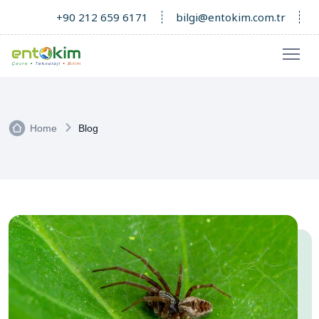
+90 212 659 6171
bilgi@entokim.com.tr
Home
Blog